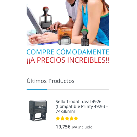
Últimos Productos
Sello Trodat Ideal 4926
(Compatible Printy 4926) –
74x36mm
Valorado con
19,75
€
IVA Incluido
5.00
de 5