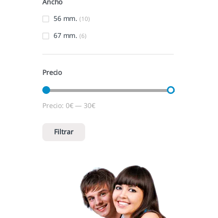
Ancho
56 mm.
(10)
67 mm.
(6)
Precio
Precio:
0€
—
30€
Precio mínimo
Precio máximo
Filtrar