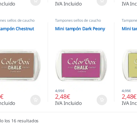
ncluido
IVA Incluido
IVA In
es sellos de caucho
Tampones sellos de caucho
Tampones
 tampón Chestnut
Mini tampón Dark Peony
Mini ta
4,95
€
4,95
€
8
€
2,48
€
2,48
€
ncluido
IVA Incluido
IVA In
o los 16 resultados