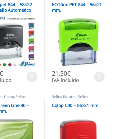
pet-844 – 58×22
ECOline PET 844 – 56×21
ello Automático
mm.
co
€
21,50
€
cluido
IVA Incluido
os
,
Colop
,
Sellos
Sellos Baratos
,
Sellos
cos
Automáticos
,
Sellos empresas
reen Line 40 –
Colop C40 – 56×21 mm.
mm.