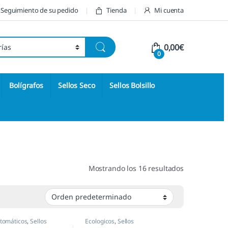
Seguimiento de su pedido
Tienda
Mi cuenta
0,00
€
0
Bolígrafos
Sellos Seco
Sellos Bolsillo
Mostrando los 16 resultados
utomáticos
,
Sellos
Ecologicos
,
Sellos
s
,
Shiny
Automáticos
,
Shiny