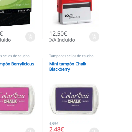
€
12,50
€
cluido
IVA Incluido
 sellos de caucho
Tampones sellos de caucho
mpón Berrylicious
Mini tampón Chalk
Blackberry
4,95
€
2,48
€