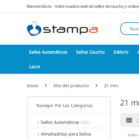
Saltar a la navegación
Saltar al contenido
Bienvenido/a – Visite nuestra web de sellos de caucho y orde
Búsqueda
Sellos Automáticos
Sellos Caucho
Exlibris
Lacre
Inicio
Alto del producto
21 mm.
21 m
Navegar Por Las Categorías
Sellos Automáticos
(182)
Almohadillas para Sellos
Sellos 