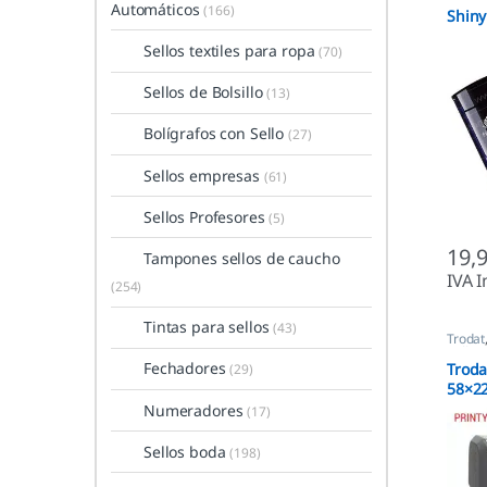
Automáticos
(166)
Shin
Sellos textiles para ropa
(70)
Sellos de Bolsillo
(13)
Bolígrafos con Sello
(27)
Sellos empresas
(61)
Sellos Profesores
(5)
19,
Tampones sellos de caucho
IVA I
(254)
Tintas para sellos
(43)
Trodat
Sellos
Fechadores
Troda
(29)
58×22
perso
Numeradores
(17)
Sellos boda
(198)