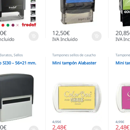
90
€
12,50
€
20,85
ncluido
IVA Incluido
IVA In
 Baratos
,
Sellos
Tampones sellos de caucho
Tampones
áticos
 SI30 – 56×21 mm.
Mini tampón Alabaster
Mini ta
4,95
€
4,95
€
00
€
2,48
€
2,48
€