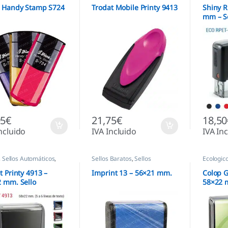
y Handy Stamp S724
Trodat Mobile Printy 9413
Shiny R
mm – S
Ecológi
95
€
21,75
€
18,50
ncluido
IVA Incluido
IVA In
,
Sellos Automáticos
,
Sellos Baratos
,
Sellos
Ecologic
 empresas
Automáticos
,
Sellos empresas
Automáti
t Printy 4913 –
Imprint 13 – 56×21 mm.
Colop G
 mm. Sello
58×22 
nalizado