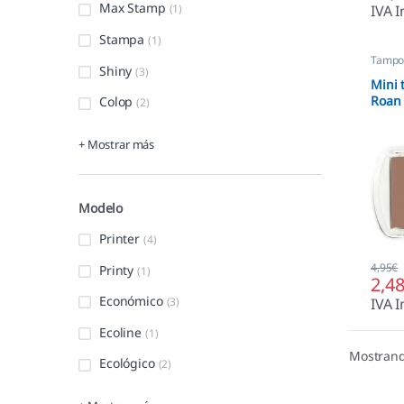
Max Stamp
IVA I
(1)
Stampa
(1)
Tampon
Shiny
(3)
Mini
Roan
Colop
(2)
+ Mostrar más
Modelo
Printer
(4)
4,95
€
Printy
(1)
2,4
Económico
(3)
IVA I
Ecoline
(1)
Mostrand
Ecológico
(2)