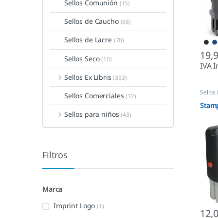
Sellos Comunión
(15)
Sellos de Caucho
(68)
Sellos de Lacre
(70)
19,
Sellos Seco
(10)
IVA I
Sellos Ex Libris
(353)
Sellos
Sellos Comerciales
(32)
Autom
Stamp
Sellos para niños
(43)
Filtros
Marca
Imprint Logo
(1)
12,