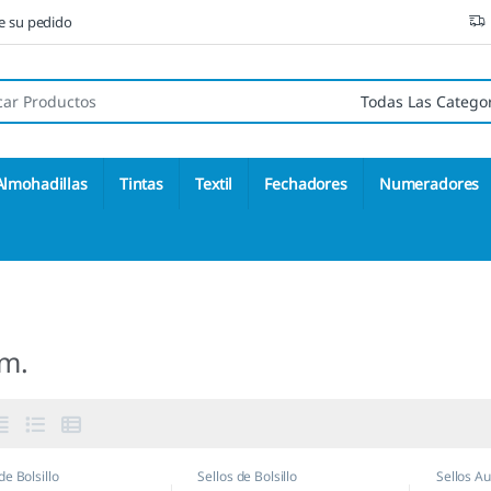
ne su pedido
 de:
Almohadillas
Tintas
Textil
Fechadores
Numeradores
m.
de Bolsillo
Sellos de Bolsillo
Sellos A
empresa